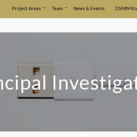
Project Areas
Team
News & Events
DSMM Ko
ncipal Investiga